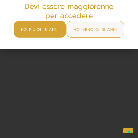
Termini e condizioni
Devi essere maggiorenne
per accedere
Copyright © 2021 729Beer. Tutti i diritti riservati. Partita Iva
05668470874.
Realizzazione sito a cura di Seo ergo Web
HO PIÙ DI 18 ANNI
HO MENO DI 18 ANNI