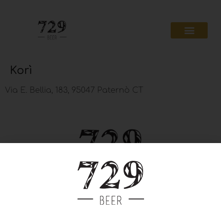
Korì
Via E. Bellia, 183, 95047 Paternò CT
Privacy Policy
Cookie Policy