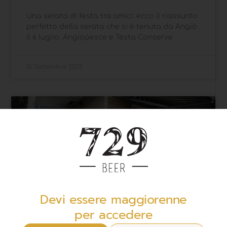
Una serata di festa tra amici: ecco il riassunto
perfetto della serata che si è tenuta da Angiò
il 6 luglio. Angiopesce e Testa Conserve
12 Settembre 2022
Devi essere maggiorenne
per accedere
729BEER VOLA A BERLINO!