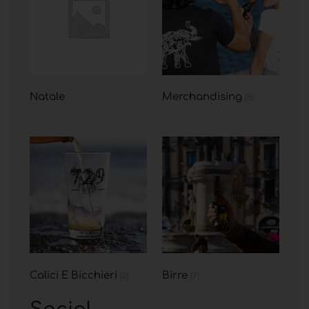
Natale
Merchandising
(8)
Calici E Bicchieri
Birre
(2)
(7)