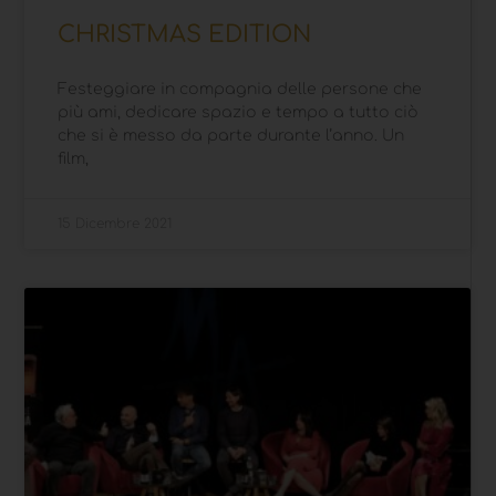
CHRISTMAS EDITION
Festeggiare in compagnia delle persone che
più ami, dedicare spazio e tempo a tutto ciò
che si è messo da parte durante l’anno. Un
film,
15 Dicembre 2021