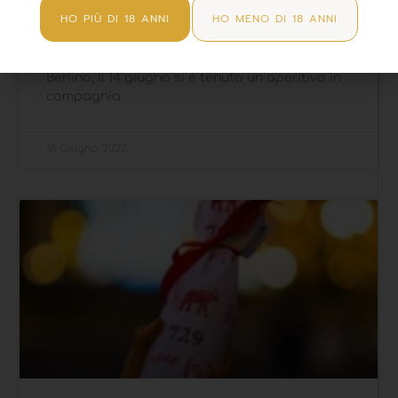
HO PIÙ DI 18 ANNI
HO MENO DI 18 ANNI
La nostra #729beer supera i confini della
nazione per arrivare in Germania. Proprio a
Berlino, il 14 giugno si è tenuto un aperitivo in
compagnia
18 Giugno 2022