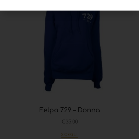
Felpa 729 – Donna
€
35,00
SCEGLI