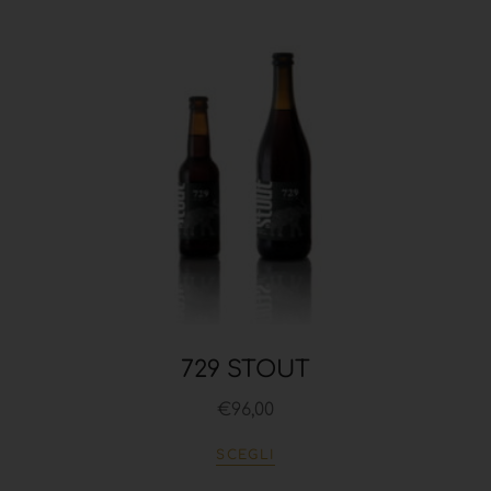
729 STOUT
€
96,00
SCEGLI