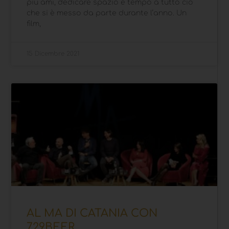
più ami, dedicare spazio e tempo a tutto ciò
che si è messo da parte durante l’anno. Un
film,
15 Dicembre 2021
AL MA DI CATANIA CON
729BEER